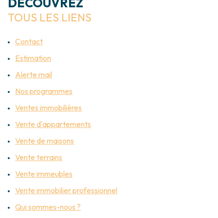
DÉCOUVREZ
EMAIL
TERRAINS
TOUS LES LIENS
CONTACT
AUTRES
Contact
Estimation
Alerte mail
Nos programmes
Ventes immobilières
Vente d'appartements
Vente de maisons
Vente terrains
Vente immeubles
Vente immobilier professionnel
Qui sommes-nous ?