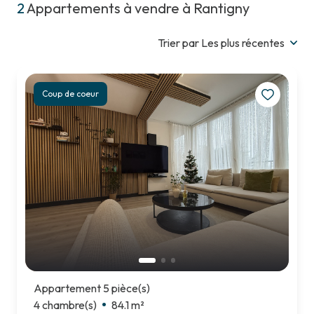
EMAIL
2
Appartements à vendre à Rantigny
TERRAINS
CONTACT
AUTRES
Trier par Les plus récentes
Coup de coeur
Appartement 5 pièce(s)
4 chambre(s)
84.1 m²