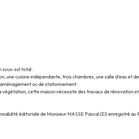
 sous-sol total .
lon, une cuisine indépendante, trois chambres, une salle d’eau e
, d’aménagement ou de stationnement.
a végétation, cette maison nécessite des travaux de rénovation inté
ponsabilité éditoriale de Monsieur MASSE Pascal (EI) enregistr