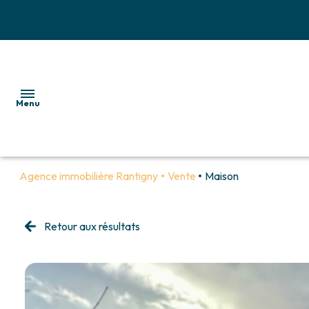
Menu
Agence immobilière Rantigny
Vente
Maison
ACCUEIL
NOS
BIENS
Retour aux résultats
MAISONS
ESTIMATION
APPARTEMENTS
ALERTE
IMMEUBLES
EMAIL
TERRAINS