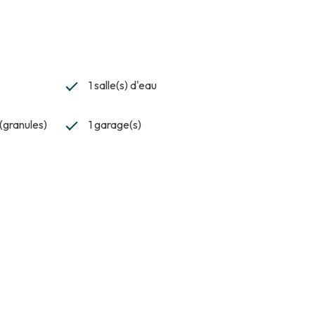
1 salle(s) d'eau
 (granules)
1 garage(s)