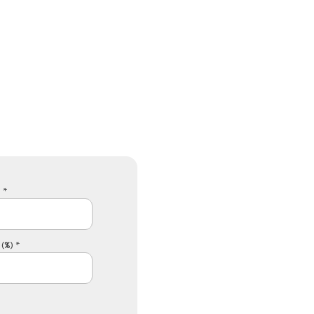
 *
(%) *