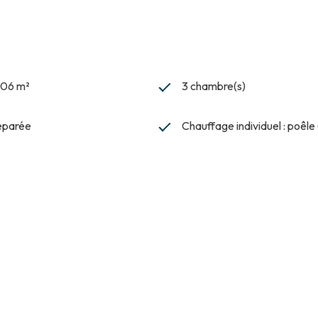
 106 m²
3 chambre(s)
séparée
Chauffage individuel : poêle